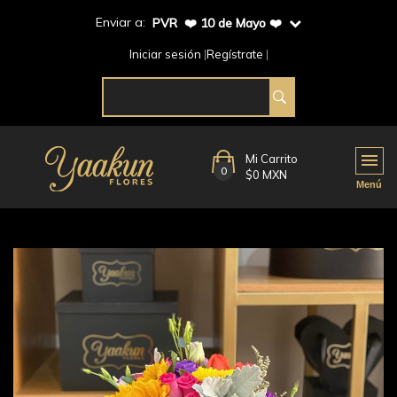
Enviar a:
PVR ❤️ 10 de Mayo ❤️
Iniciar sesión
Regístrate
Mi Carrito
0
$0 MXN