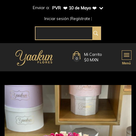
Enviar a:
PVR ❤️ 10 de Mayo ❤️
Iniciar sesión
Regístrate
Mi Carrito
0
$0 MXN