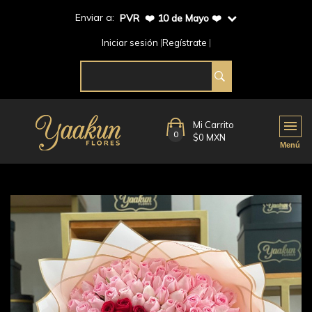
Enviar a:
PVR ❤️ 10 de Mayo ❤️
Iniciar sesión
Regístrate
Mi Carrito
0
$0 MXN