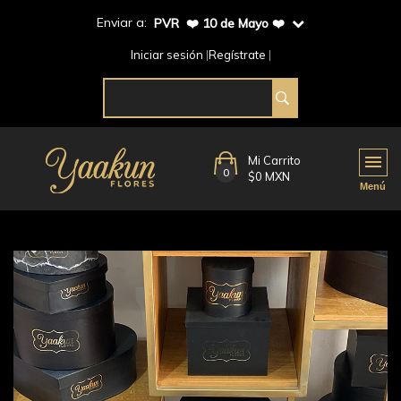
Enviar a:
PVR ❤️ 10 de Mayo ❤️
Iniciar sesión
Regístrate
Mi Carrito
0
$0 MXN