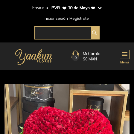
Enviar a:
PVR ❤️ 10 de Mayo ❤️
Iniciar sesión
Regístrate
Mi Carrito
0
$0 MXN