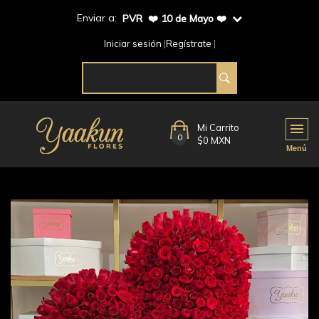
Enviar a:
PVR ❤️ 10 de Mayo ❤️
Iniciar sesión
Regístrate
Mi Carrito
0
$0 MXN