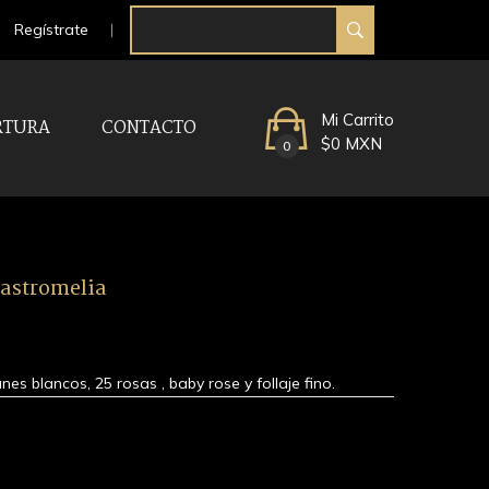
Regístrate
Mi Carrito
RTURA
CONTACTO
$0 MXN
0
 astromelia
es blancos, 25 rosas , baby rose y follaje fino.