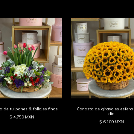
 de tulipanes & follajes finos
Canasta de girasoles esfera 
día
$ 4,750 MXN
$ 6,100 MXN