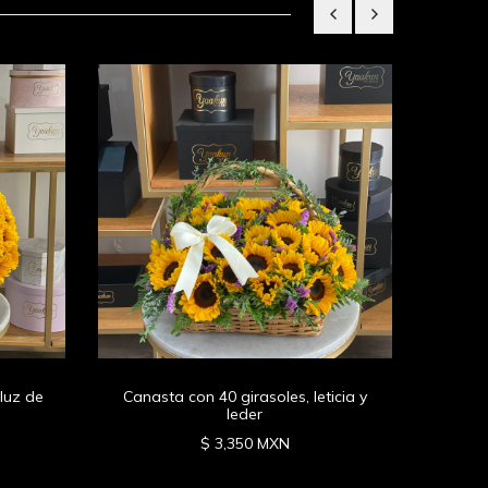
Canast
luz de
Canasta con 40 girasoles, leticia y
leder
$ 3,350 MXN