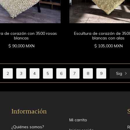
ura de corazón con 3500 rosas
Escultura de corazón de 350
blancas
blancas con alas
$ 90,000 MXN
$ 105,000 MXN
2
3
4
5
6
7
8
9
Sig
Información
Mi carrito
¿Quiénes somos?
R