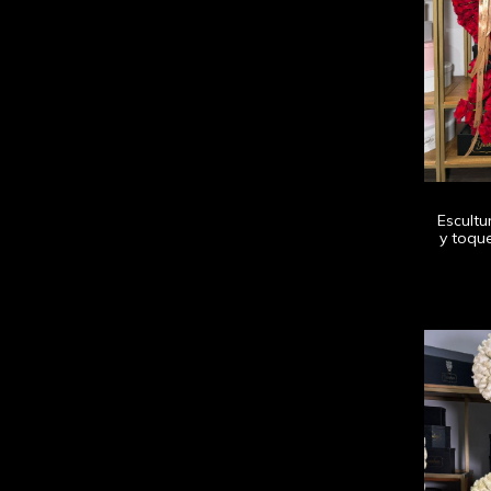
Escult
y toqu