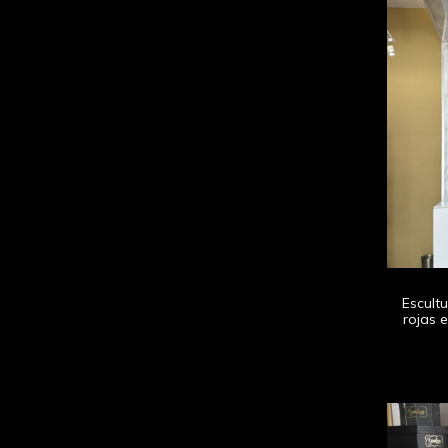
Escult
rojas 