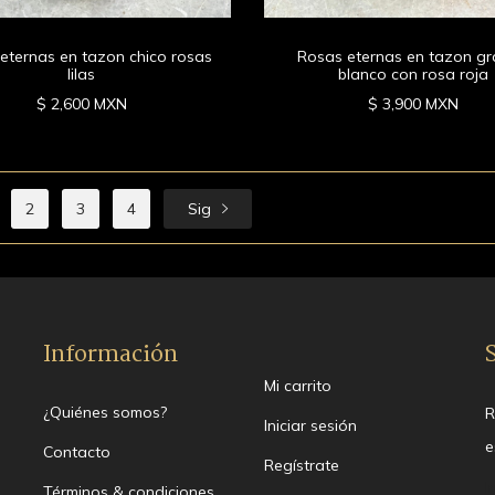
eternas en tazon chico rosas
Rosas eternas en tazon g
lilas
blanco con rosa roja
$ 2,600 MXN
$ 3,900 MXN
2
3
4
Sig
Información
Mi carrito
¿Quiénes somos?
R
Iniciar sesión
e
Contacto
Regístrate
Términos & condiciones