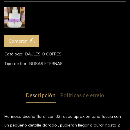
ROSAS
ETERNAS
EN COFRE
Comprar
MEDIANO
BLANCO
CON
Catálogo:
BAÚLES O COFRES
ROSAS
LILAS &
Tipo de flor:
ROSAS ETERNAS
DETALLE
DORADO
Hermoso y
duradero
arreglo
Descripción
Políticas de envío
floral con
32 rosas
aproximadamente
Hermoso diseño floral con 32 rosas aprox en tono fucsia con
lilas y
un pequeño detalle dorado , pudieran llegar a durar hasta 2
detalle