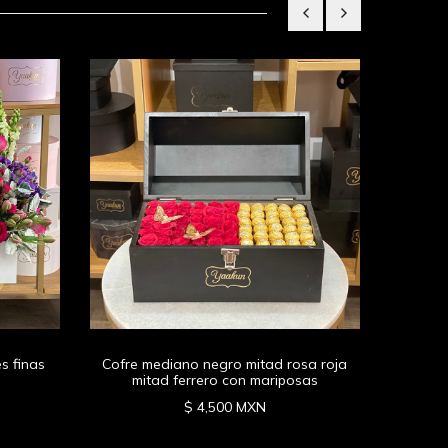
Cofre 
s finas
Cofre mediano negro mitad rosa roja
mitad ferrero con mariposas
$ 4,500 MXN