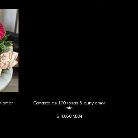
Canas
ín amor
Canasta de 100 rosas & guny amor
mio
$ 4,050 MXN