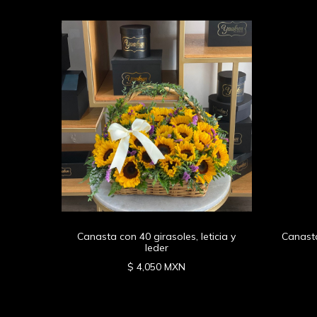
n guny
Canasta con 40 girasoles, leticia y
Canasta
leder
$ 4,050 MXN