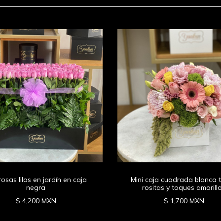
rosas lilas en jardín en caja
Mini caja cuadrada blanca 
negra
rositas y toques amarill
$ 4,200 MXN
$ 1,700 MXN