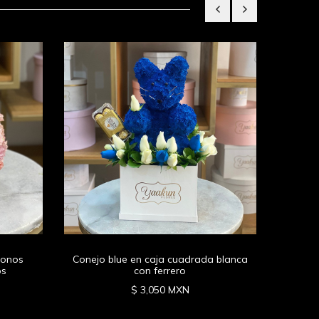
24 r
tonos
Conejo blue en caja cuadrada blanca
os
con ferrero
$ 3,050 MXN