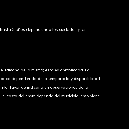
 en
pudieran
llegar a
2 años
durar hasta
sa
llegar a
durar hasta
dependiendo
2 años
durar hasta
2 años
del cuidado
dependiendo
2 años
dependiendo
del cuidado
 hasta 3 años dependiendo los cuidados y las
dependiendo
del cuidado
del cuidado
el tamaño de la misma; esta es aproximada. La
n poco dependiendo de la temporada y disponibilidad.
irlo, favor de indicarlo en observaciones de la
 costo del envío depende del municipio; esto viene