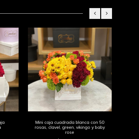
Rosa
aja
Mini caja cuadrada blanca con 50
a
rosas, clavel, green, vikingo y baby
rose