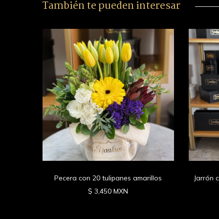
También te pueden interesar
gres y
no
Pecera con 20 tulipanes amarillos
Jarrón 
$ 3,450 MXN