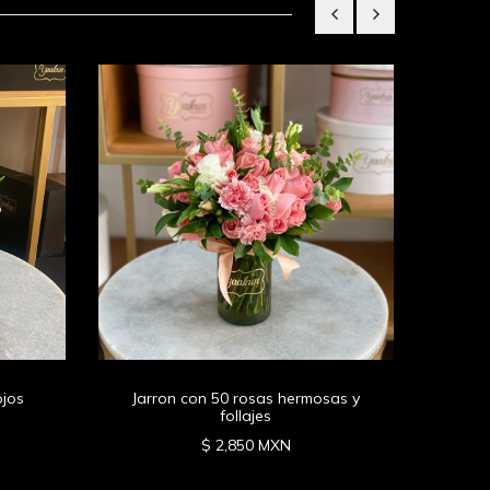
Pecer
ojos
Jarron con 50 rosas hermosas y
follajes
$ 2,850 MXN