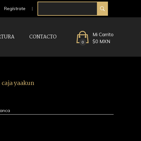
Regístrate
Mi Carrito
RTURA
CONTACTO
$0 MXN
0
n caja yaakun
lanca