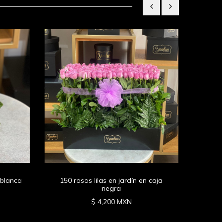
65 ro
 blanca
150 rosas lilas en jardín en caja
negra
$ 4,200 MXN