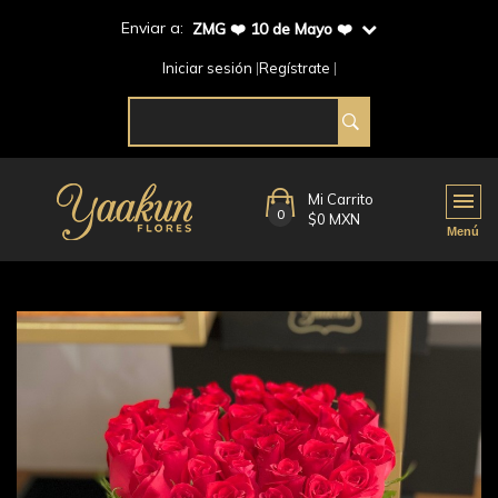
Enviar a:
ZMG ❤️ 10 de Mayo ❤️
Iniciar sesión
Regístrate
Mi Carrito
0
$0 MXN