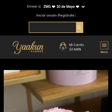
Enviar a:
ZMG ❤️ 10 de Mayo ❤️
Iniciar sesión
Regístrate
Mi Carrito
0
$0 MXN