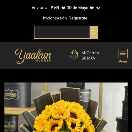
Enviar a:
PVR ❤️ 10 de Mayo ❤️
Iniciar sesión
Regístrate
Mi Carrito
0
$0 MXN