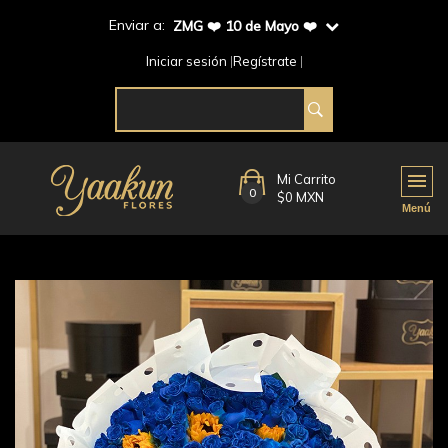
Enviar a:
ZMG ❤️ 10 de Mayo ❤️
Iniciar sesión
Regístrate
Mi Carrito
0
$0 MXN