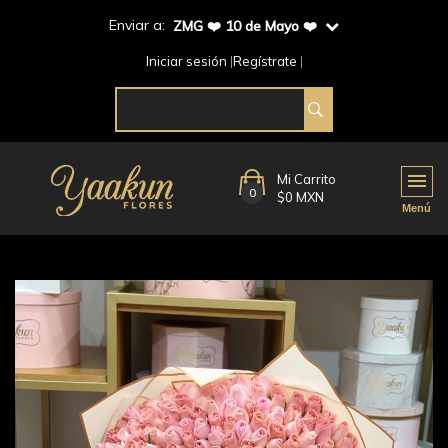
Enviar a:
ZMG ❤️ 10 de Mayo ❤️
Iniciar sesión
Regístrate
Mi Carrito
0
$0 MXN