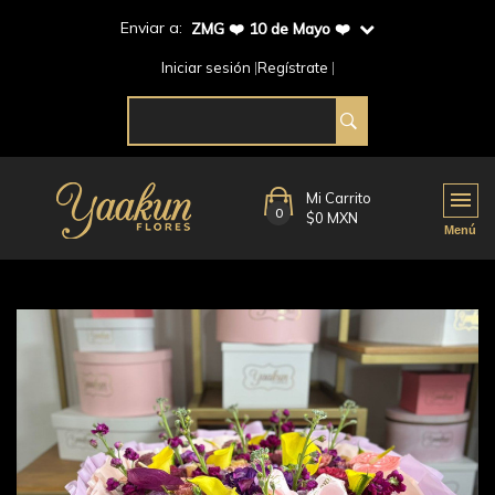
Enviar a:
ZMG ❤️ 10 de Mayo ❤️
Iniciar sesión
Regístrate
Mi Carrito
0
$0 MXN