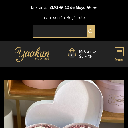
Enviar a:
ZMG ❤️ 10 de Mayo ❤️
Iniciar sesión
Regístrate
Mi Carrito
0
$0 MXN