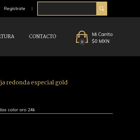
Regístrate
Mi Carrito
RTURA
CONTACTO
$0 MXN
0
ja redonda especial gold
das color oro 24k