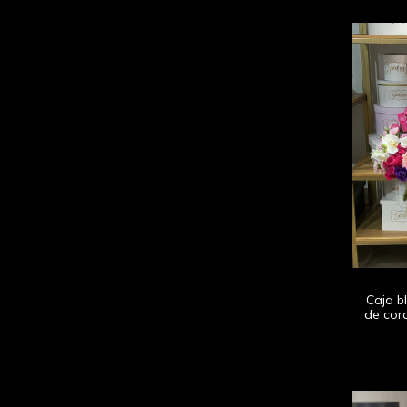
Caja b
de cor