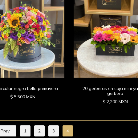
ircular negra bella primavera
20 gerberas en caja mini y
gerbera
$ 5,500 MXN
$ 2,200 MXN
Prev
1
2
3
4