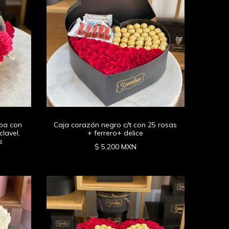
pa con
Caja corazón negro c/t con 25 rosas
clavel,
+ ferrero+ delice
s
$ 5,200 MXN