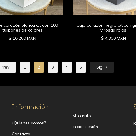
e corazón blanca c/t con 100
Caja corazón negra c/t con g
tulipanes de colores
y rosas rojas
$ 16,200 MXN
$ 4,300 MXN
Prev
1
2
3
4
5
Sig
Información
Mi carrito
¿Quiénes somos?
R
Iniciar sesión
e
Contacto